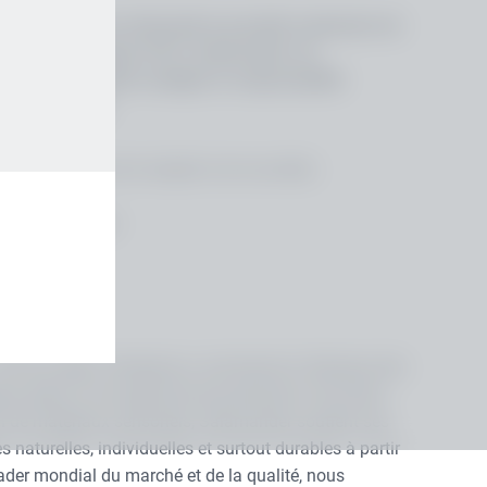
perfectionné et réinventé le procédé centenaire de
applications. Depuis 2014, Salamander est
ette distinction souligne la responsabilité
anière crédible.
ié, perfectionné et adapté à de nouvelles
'échelle mondiale
100 ans déjà, l'entreprise a commencé à fabriquer des
que, grâce à une approche de production innovante.
ion de matériaux sensoriels, Salamander soutient ses
 naturelles, individuelles et surtout durables à partir
leader mondial du marché et de la qualité, nous