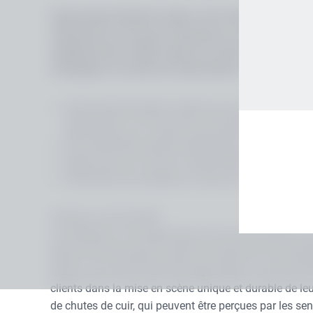
Salamander Bonded Leather est le fabricant d'un ma
traitement du cuir pour chaussures, en le transform
régulièrement certifié selon les normes européenne
écologique et sociale de Salamander et aide les cli
Salamander Bonded Leather est le fabricant d'un m
applications sur la base d'un procédé centenaire d
Une certification réussie atteste des exigences E
Depuis plus de 100 ans, Salamander poursuit une
Fabrication de matériaux à base de cuir naturels, 
Türkheim, 28/10/2020.
La protection et la préservation de l'environnement s
talons de chaussures à partir de chutes de cuir recy
Grâce à son savoir-faire de longue date, à sa force d
clients dans la mise en scène unique et durable de leur
de chutes de cuir, qui peuvent être perçues par les sen