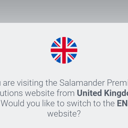
nementale globale
SO
 are visiting the Salamander Pre
coh
per
utions website from
United King
fié pour sa gestion 
loo
Would you like to switch to the
EN
Col
website?